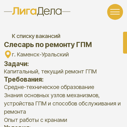
К списку вакансий
Откликнуть
Слесарь по ремонту ГПМ
г. Каменск-Уральский
Задачи:
Капитальный, текущий ремонт ГПМ
Требования:
Средне-техническое образование
Знания основных узлов механизмов,
устройства ГПМ и способов обслуживания и
ремонта
Опыт работы с кранами
Условия:
Официальное трудоустройство по ТК РФ
Белая заработная плата, на испытательный
срок 2 месяца 70 000 рублей, далее 75 000
рублей, готовы предложить уровень выше, в
зависимости от квалификации
Работа на территории КУМЗ