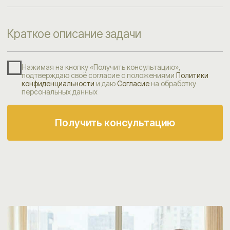
Екатеринбург,
ул. Тенистая, 6/6, оф. 3
Обсудить ваш запрос
УСЛУГИ
Подбор персонала
Мониторинг зарплат
Карьерное консультирование