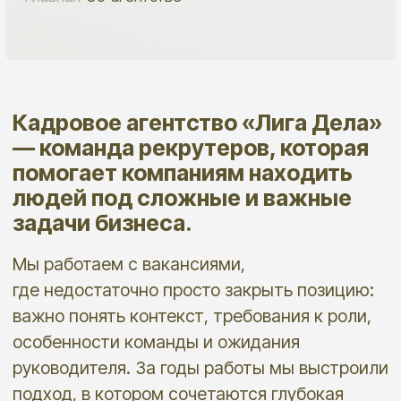
особенности команды и ожидания
руководителя. За годы работы мы выстроили
подход, в котором сочетаются глубокая
экспертиза рынка, профессиональный поиск
и оценка кандидатов, умение работать
с нестандартными запросами и внимание
к тому, чтобы сотрудник работал в компании
долго.
ИСТОРИЯ И МИССИЯ
Компания ведёт свою историю
с 2003 года и на протяжении многих
лет развивает подбор персонала
как часть профессионального
консалтинга. С 2026 года компания
работает под брендом «Лига Дела»
(ранее «Люди Дела»), имеет
зарегистрированный товарный знак.