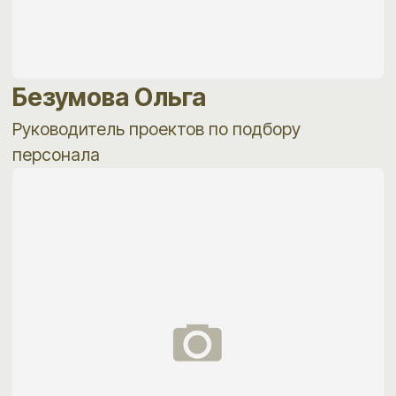
и повторным обращениям. 80%
заказчиков — постоянные клиенты.
Мы подбираем персонал по всей России
и в странах СНГ, имеем опыт закрытия
вакансий в Екатеринбурге, Москве, Санкт-
Петербурге, Новосибирске, Тюмени,
Челябинске, Перми, Казани, Краснодаре,
Норильске и Мурманске и других городах.
РЕПУТАЦИЯ И СТАНДАРТЫ
«Лига Дела» входит в профессиональное
сообщество рекрутинговых агентств
и разделяет стандарты качественного
и этичного рекрутинга, которые
продвигает
Ассоциация Рекрутинговых
Агентств (АРА)
.