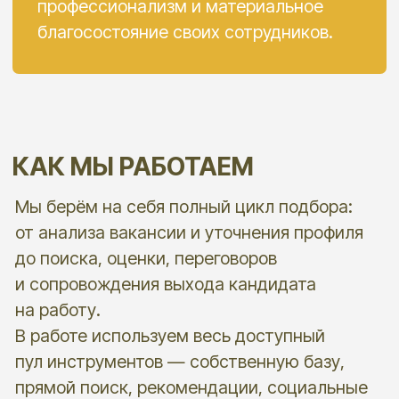
КОМАНДА И ПОДХОД
В команде «Лига Дела» работают
консультанты с высшим образованием
и опытом в подборе от 5 до 15 лет, хорошо
владеющие современными методами
поиска, оценки и переговоров.
Мы ценим не только профессиональную
компетентность, но и умение слышать
клиента, быстро погружаться в задачу,
а также эффективную коммуникацию
в работе с клиентами кандидатами.
Это особенно важно в подборе
руководителей и редких специалистов,
где решающими становятся не только
навыки, но и совпадение с задачей,
командой и уровнем ответственности.