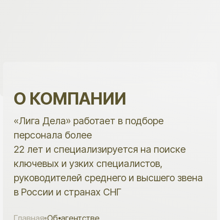
О КОМПАНИИ
«Лига Дела» работает в подборе
персонала более
22 лет и специализируется на поиске
ключевых и узких специалистов,
руководителей среднего и высшего звена
в России и странах СНГ
Главная
Об⦁агентстве
Кадровое агентство «Лига Дела»
— команда рекрутеров, которая
помогает компаниям находить
людей под сложные и важные
задачи бизнеса.
Мы работаем с вакансиями,
где недостаточно просто закрыть позицию:
важно понять контекст, требования к роли,