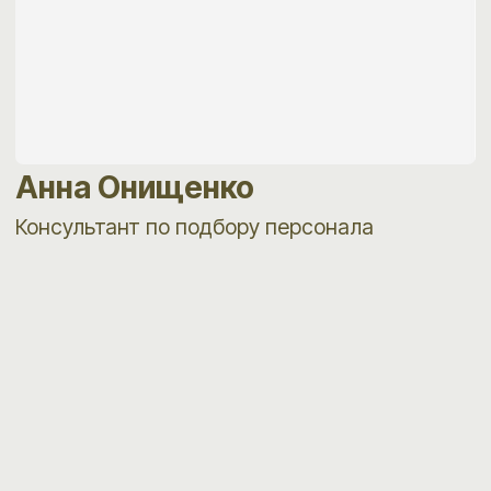
ОБРАТИТЕСЬ К НАШИМ
КОНСУЛЬТАНТАМ
Поможем составить профиль, проведем
бесплатный анализ рынка и найдем нужного
сотрудника
+7