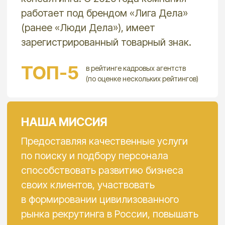
до поиска, оценки, переговоров
и сопровождения выхода кандидата
на работу.
В работе используем весь доступный
пул инструментов — собственную базу,
прямой поиск, рекомендации, социальные
сети, профессиональные сообщества
и другие. Такой подход помогает закрывать
самые сложные позиции в разных регионах
и находить специалистов даже там,
где стандартный поиск уже не даёт
результата.