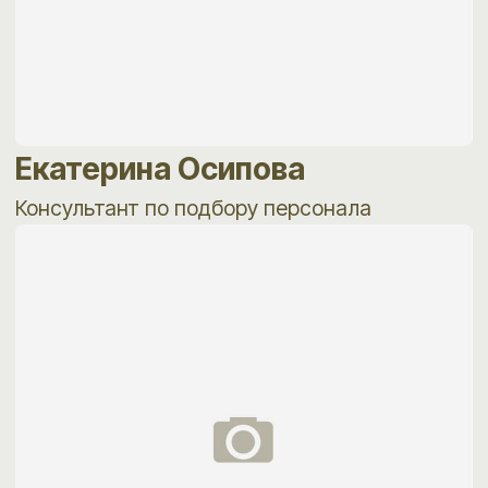
Мы ценим прозрачность в работе,
ответственность за результат и уважение
к обеим сторонам процесса —
работодателю и кандидату. Именно
поэтому наш подход воспринимается
не как потоковый подбор,
а как профессиональное сопровождение
важной управленческой задачи.