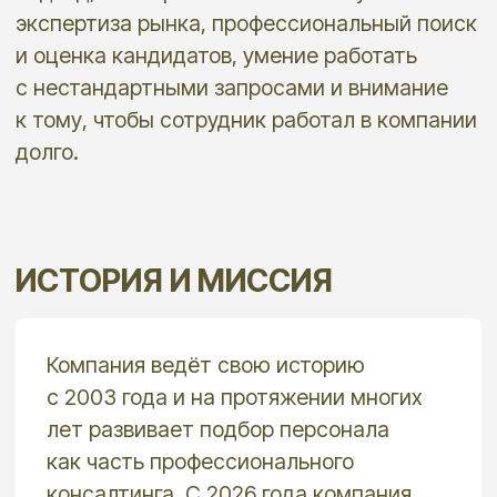
ТОП-5
в рейтинге кадровых агентств
(по оценке нескольких рейтингов)
НАША МИССИЯ
Предоставляя качественные услуги
по поиску и подбору персонала
способствовать развитию бизнеса
своих клиентов, участвовать
в формировании цивилизованного
рынка рекрутинга в России, повышать
профессионализм и материальное
благосостояние своих сотрудников.
КАК МЫ РАБОТАЕМ
Мы берём на себя полный цикл подбора:
от анализа вакансии и уточнения профиля